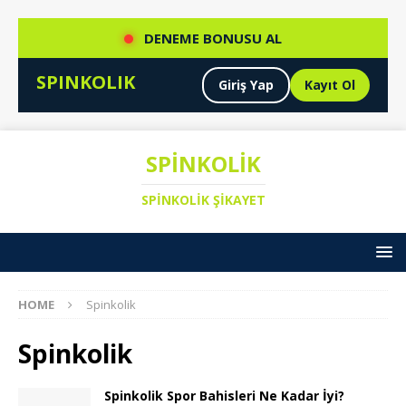
DENEME BONUSU AL
SPINKOLIK
Giriş Yap
Kayıt Ol
SPINKOLIK
SPINKOLIK ŞIKAYET
HOME
Spinkolik
Spinkolik
Spinkolik Spor Bahisleri Ne Kadar İyi?