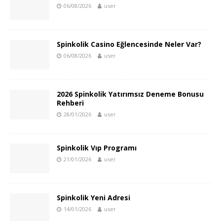
06/08/2026
user
Spinkolik Casino Eğlencesinde Neler Var?
06/08/2026
user
2026 Spinkolik Yatırımsız Deneme Bonusu
Rehberi
28/01/2026
user
Spinkolik Vıp Programı
21/01/2026
user
Spinkolik Yeni Adresi
14/01/2026
user